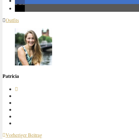
Outfits
Patricia
Vorheriger Beitrag