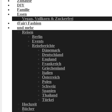
Zuhause
DIY
Familie
Essen
Vegan, Vollkorn & Zuckerfrei
(Fair) Fashion
und mehr
Reisen
Berlin
Events
Reiseberichte
Dänemark
Deutschland
England
Frankreich
Griechenland
Italien
Österreich
Polen
Schweiz
Spanien
Thailand
Türkei
Hochzeit
Bücher