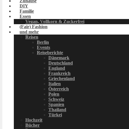
Zuhause
DIY
Familie
Essen
Vegan, Vollkorn & Zuckerfrei
(Fair) Fashion
und mehr
Reisen
Berlin
Events
Reiseberichte
Dänemark
Deutschland
England
Frankreich
Griechenland
Italien
Österreich
Polen
Schweiz
Spanien
Thailand
Türkei
Hochzeit
Bücher