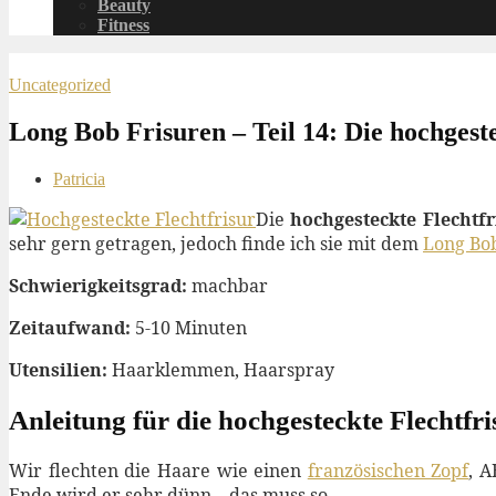
Beauty
Fitness
Uncategorized
Long Bob Frisuren – Teil 14: Die hochgeste
Patricia
Die
hochgesteckte Flechtfr
sehr gern getragen, jedoch finde ich sie mit dem
Long Bo
Schwierigkeitsgrad:
machbar
Zeitaufwand:
5-10 Minuten
Utensilien:
Haarklemmen, Haarspray
Anleitung für die hochgesteckte Flechtfri
Wir flechten die Haare wie einen
französischen Zopf
, 
Ende wird er sehr dünn – das muss so.