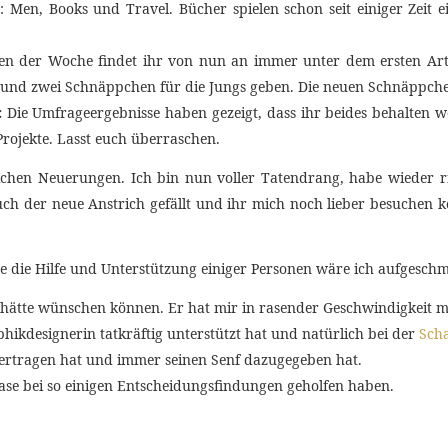
: Men, Books und Travel. Bücher spielen schon seit einiger Zeit
 der Woche findet ihr von nun an immer unter dem ersten Art
te) und zwei Schnäppchen für die Jungs geben. Die neuen Schnäppc
:
Die Umfrageergebnisse haben gezeigt, dass ihr beides behalten wo
ojekte. Lasst euch überraschen.
tlichen Neuerungen. Ich bin nun voller Tatendrang, habe wieder r
euch der neue Anstrich gefällt und ihr mich noch lieber besuchen
hne die Hilfe und Unterstützung einiger Personen wäre ich aufgesc
 hätte wünschen können. Er hat mir in rasender Geschwindigkeit m
phikdesignerin tatkräftig unterstützt hat und natürlich bei der
Scha
 ertragen hat und immer seinen Senf dazugegeben hat.
hase bei so einigen Entscheidungsfindungen geholfen haben.