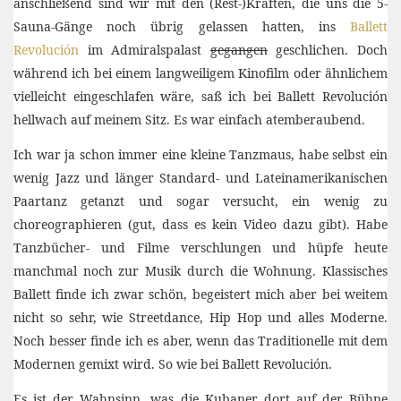
anschließend sind wir mit den (Rest-)Kräften, die uns die 5-
Sauna-Gänge noch übrig gelassen hatten, ins
Ballett
Revolución
im Admiralspalast
gegangen
geschlichen. Doch
während ich bei einem langweiligem Kinofilm oder ähnlichem
vielleicht eingeschlafen wäre, saß ich bei Ballett Revolución
hellwach auf meinem Sitz. Es war einfach atemberaubend.
Ich war ja schon immer eine kleine Tanzmaus, habe selbst ein
wenig Jazz und länger Standard- und Lateinamerikanischen
Paartanz getanzt und sogar versucht, ein wenig zu
choreographieren (gut, dass es kein Video dazu gibt). Habe
Tanzbücher- und Filme verschlungen und hüpfe heute
manchmal noch zur Musik durch die Wohnung. Klassisches
Ballett finde ich zwar schön, begeistert mich aber bei weitem
nicht so sehr, wie Streetdance, Hip Hop und alles Moderne.
Noch besser finde ich es aber, wenn das Traditionelle mit dem
Modernen gemixt wird. So wie bei Ballett Revolución.
Es ist der Wahnsinn, was die Kubaner dort auf der Bühne