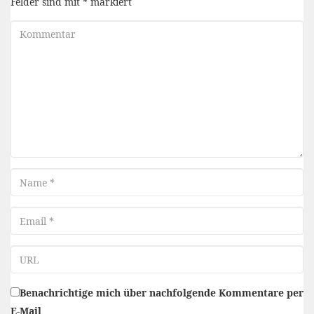
Felder sind mit
*
markiert
Kommentar
Name
Email
URL
Benachrichtige mich über nachfolgende Kommentare per
E-Mail