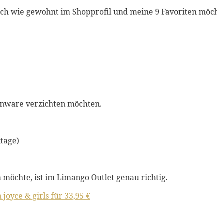
ich wie gewohnt im Shopprofil und meine 9 Favoriten möcht
enware verzichten möchten.
ktage)
chte, ist im Limango Outlet genau richtig.
joyce & girls für 33,95 €