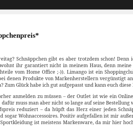
ppchenpreis*
Freitag? Schnäppchen gibt es aber trotzdem schon! Denn
ohnt ihr garantiert nicht in meinem Haus, denn meine N
hteile vom Home Office ;-)). Limango ist ein Shoppingcl
 bei denen Produkte von Markenherstellern vergünstigt 
euch? Zum Glück habe ich gut aufgepasst und kann euch dies
rher anmelden zu müssen – der Outlet ist wie ein Onlin
 dafür muss man aber nicht so lange auf seine Bestellung
spreis reduziert – da hüpft das Herz einer jeden Schn
d sogar Wohnaccessoires. Positiv aufgefallen ist mir a
Sportkleidung ist meistens Markenware, da mir hier hochw