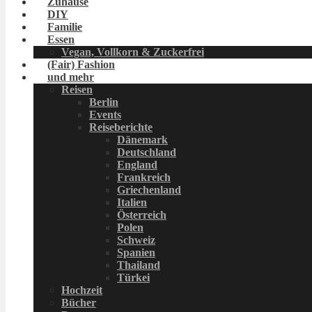
Zuhause
DIY
Familie
Essen
Vegan, Vollkorn & Zuckerfrei
(Fair) Fashion
und mehr
Reisen
Berlin
Events
Reiseberichte
Dänemark
Deutschland
England
Frankreich
Griechenland
Italien
Österreich
Polen
Schweiz
Spanien
Thailand
Türkei
Hochzeit
Bücher