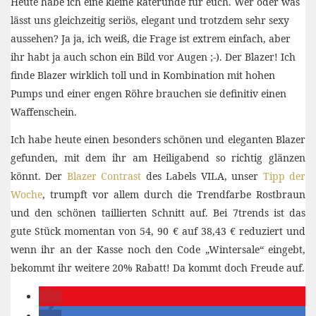
Heute habe ich eine kleine Raterunde für euch. Wer oder was
lässt uns gleichzeitig seriös, elegant und trotzdem sehr sexy
aussehen? Ja ja, ich weiß, die Frage ist extrem einfach, aber
ihr habt ja auch schon ein Bild vor Augen ;-). Der Blazer! Ich
finde Blazer wirklich toll und in Kombination mit hohen
Pumps und einer engen Röhre brauchen sie definitiv einen
Waffenschein.
Ich habe heute einen besonders schönen und eleganten Blazer
gefunden, mit dem ihr am Heiligabend so richtig glänzen
könnt. Der
Blazer Contrast
des Labels VILA, unser
Tipp der
Woche
, trumpft vor allem durch die Trendfarbe Rostbraun
und den schönen taillierten Schnitt auf. Bei 7trends ist das
gute Stück momentan von 54, 90 € auf 38,43 € reduziert und
wenn ihr an der Kasse noch den Code „Wintersale“ eingebt,
bekommt ihr weitere 20% Rabatt! Da kommt doch Freude auf.