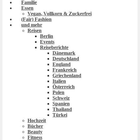
Familie
Essen
Vegan, Vollkorn & Zuckerfrei
(Fair) Fashion
und mehr
Reisen
Berlin
Events
Reiseberichte
Dänemark
Deutschland
England
Frankreich
Griechenland
Italien
Österreich
Polen
Schweiz
Spanien
Thailand
Türkei
Hochzeit
Bücher
Beauty
Fitness