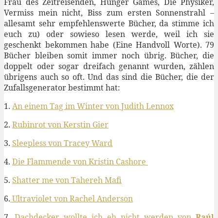
Frau des Zeitreisenden, Hunger Games, Die Physiker,
Vermiss mein nicht, Biss zum ersten Sonnenstrahl –
allesamt sehr empfehlenswerte Bücher, da stimme ich
euch zu) oder sowieso lesen werde, weil ich sie
geschenkt bekommen habe (Eine Handvoll Worte). 79
Bücher bleiben somit immer noch übrig. Bücher, die
doppelt oder sogar dreifach genannt wurden, zählen
übrigens auch so oft. Und das sind die Bücher, die der
Zufallsgenerator bestimmt hat:
1.
An einem Tag im Winter von Judith Lennox
2.
Rubinrot von Kerstin Gier
3.
Sleepless von Tracey Ward
4.
Die Flammende von Kristin Cashore
5.
Shatter me von Tahereh Mafi
6.
Ultraviolet von Rachel Anderson
7.
Dachdecker wollte ich eh nicht werden von
Raúl