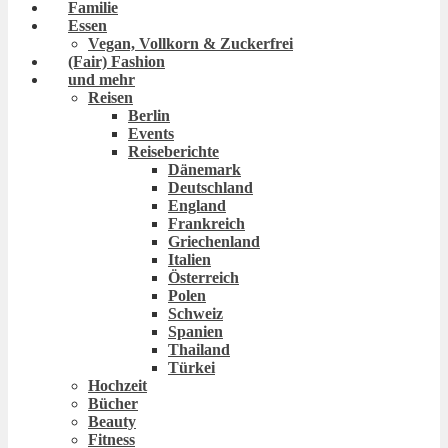
Familie
Essen
Vegan, Vollkorn & Zuckerfrei
(Fair) Fashion
und mehr
Reisen
Berlin
Events
Reiseberichte
Dänemark
Deutschland
England
Frankreich
Griechenland
Italien
Österreich
Polen
Schweiz
Spanien
Thailand
Türkei
Hochzeit
Bücher
Beauty
Fitness